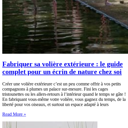
Fabriquer sa volière extérieure : le guide
complet pour un écrin de nature chez soi
Créer une volière extérieure c’est un peu comme offrir à vos petits
compagnons à plumes un palace sur-mesure. Fini les cages
tristounettes ou les allers-retours à l’intérieur quand le temps se gâte !
En fabriquant vous-même votre volière, vous gagnez du temps, de la
liberté pour vos oiseaux, et surtout un espace adapté à leurs
Fabriquer
Read More »
sa
volière