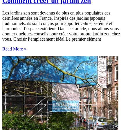
Comment créer un jardin zen
Les jardins zen sont devenus de plus en plus populaires ces
dernières années en France. Inspirés des jardins japonais
traditionnels, ils sont conçus pour apporter calme, sérénité et
harmonie à l’espace extérieur. Dans cet article, nous allons vous
donner quelques conseils pour créer votre propre jardin zen chez
vous. Choisir l’emplacement idéal Le premier élément
Comment
Read More »
créer
un
jardin
zen