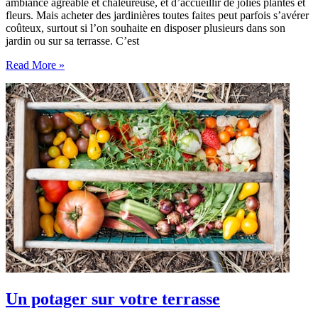
ambiance agréable et chaleureuse, et d’accueillir de jolies plantes et
fleurs. Mais acheter des jardinières toutes faites peut parfois s’avérer
coûteux, surtout si l’on souhaite en disposer plusieurs dans son
jardin ou sur sa terrasse. C’est
DIY
Read More »
:
Fabriquer
ses
propres
jardinières
Un potager sur votre terrasse