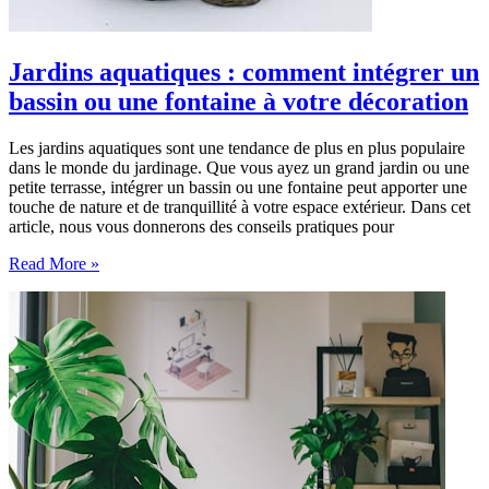
Jardins aquatiques : comment intégrer un
bassin ou une fontaine à votre décoration
Les jardins aquatiques sont une tendance de plus en plus populaire
dans le monde du jardinage. Que vous ayez un grand jardin ou une
petite terrasse, intégrer un bassin ou une fontaine peut apporter une
touche de nature et de tranquillité à votre espace extérieur. Dans cet
article, nous vous donnerons des conseils pratiques pour
Jardins
Read More »
aquatiques
:
comment
intégrer
un
bassin
ou
une
fontaine
à
votre