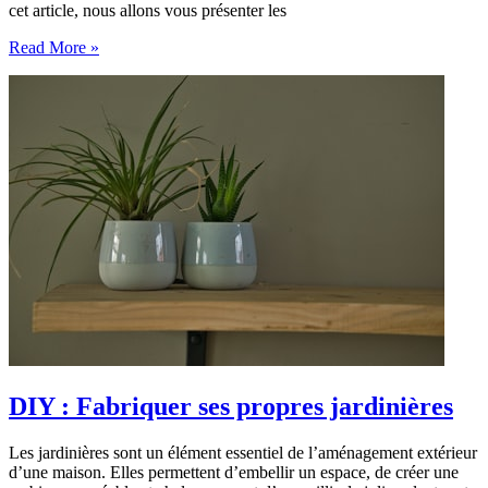
cet article, nous allons vous présenter les
Les
Read More »
tendances
de
décoration
de
jardin
2024
DIY : Fabriquer ses propres jardinières
Les jardinières sont un élément essentiel de l’aménagement extérieur
d’une maison. Elles permettent d’embellir un espace, de créer une