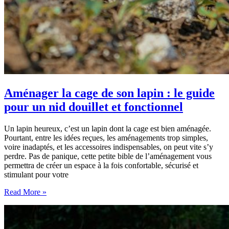
Aménager la cage de son lapin : le guide
pour un nid douillet et fonctionnel
Un lapin heureux, c’est un lapin dont la cage est bien aménagée.
Pourtant, entre les idées reçues, les aménagements trop simples,
voire inadaptés, et les accessoires indispensables, on peut vite s’y
perdre. Pas de panique, cette petite bible de l’aménagement vous
permettra de créer un espace à la fois confortable, sécurisé et
stimulant pour votre
Aménager
Read More »
la
cage
de
son