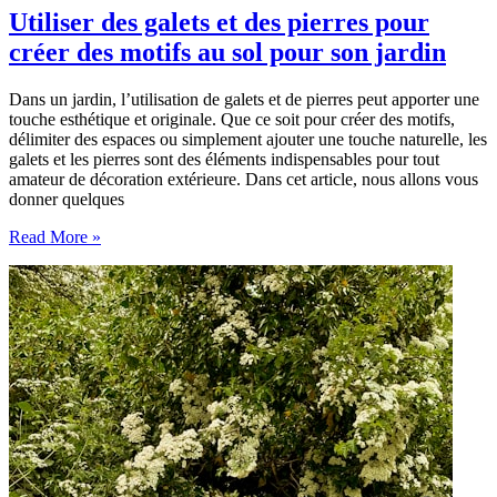
Utiliser des galets et des pierres pour
créer des motifs au sol pour son jardin
Dans un jardin, l’utilisation de galets et de pierres peut apporter une
touche esthétique et originale. Que ce soit pour créer des motifs,
délimiter des espaces ou simplement ajouter une touche naturelle, les
galets et les pierres sont des éléments indispensables pour tout
amateur de décoration extérieure. Dans cet article, nous allons vous
donner quelques
Utiliser
Read More »
des
galets
et
des
pierres
pour
créer
des
motifs
au
sol
pour
son